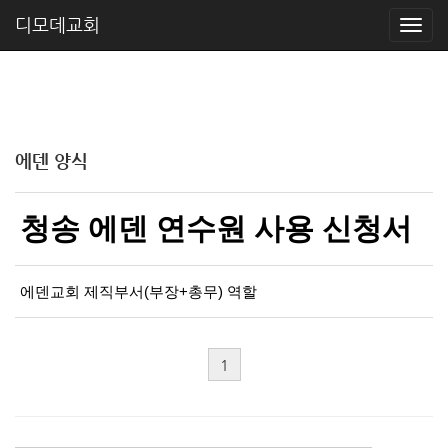
디모데교회
에덴 양식
청송 에덴 연수원 사용 신청서
에덴교회 제직부서(부장+총무) 역할
1