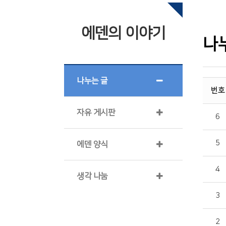
에덴의 이야기
나
나누는 글
번호
자유 게시판
6
5
에덴 양식
4
생각 나눔
3
2