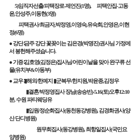
5)
임직자선출
/
피택장로
-
제언진
(1
명
),
피택안집
-
고동
윤
,
안성주
,
이동현
(3
명
)
피택권사
/
최금자
,
박정영
,
이영숙
,
유숙희
,
안영은
,
이현
정
(6
명
)
● 강단
∶
금주 강단 꽃꽂이는 김은경
(
박명진
)
권사님 가정에
서 봉헌해주셨습니다
.
● 기증
∶
김호영
(
김정은
)
집사님
/
어린이날을 맞아 완구류 선
물
(
유치부
&
아동부
)
● 교우
∶▮
해외
/
한예지
▮
군복무
/
한지원
,
박윤종
,
김정우
▮결혼
/
박정영집사 장남
(
송승빈
)-5.16(
토
)
오후
12:10
분
,
수원 파티웨딩유
▮입원
/
정순화집사
(
동천동강병원
),
김경화권사
(
양
산 단디병원
)
원무희집사
(
동강병원
),
최항일집사
(
국민요
양병원
)