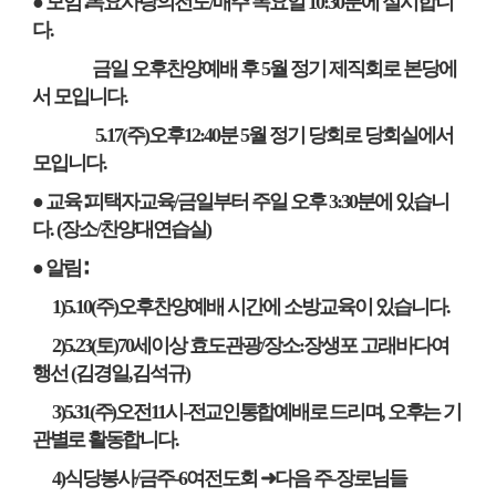
● 모임
∶
목요사랑의전도
/
매주 목요일
10:30
분에 실시합니
다
.
금일 오후찬양예배 후
5
월 정기 제직회로 본당에
서 모입니다
.
5.17(
주
)
오후
12:40
분
5
월 정기 당회로 당회실에서
모입니다
.
● 교육
∶
피택자교육
/
금일부터 주일 오후
3:30
분에 있습니
다
. (
장소
/
찬양대연습실
)
● 알림
∶
1)5.10(
주
)
오후찬양예배 시간에 소방교육이 있습니다
.
2)5.23(
토
)70
세이상 효도관광
/
장소
:
장생포 고래바다여
행선
(
김경일
,
김석규
)
3)
5.31(
주
)
오전
11
시
-
전교인통합예배로 드리며
,
오후는 기
관별로 활동합니다
.
4)
식당봉사
/
금주
-6
여전도회
➜
다음 주
-
장로님들