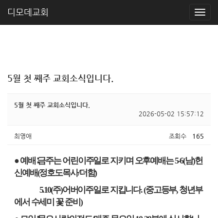
디모데교회
5월 첫 째주 교회소식입니다.
5월 첫 째주 교회소식입니다.
2026-05-02 15:57:12
최영애
조회수
165
● 예배
∶
금주는
어린이주일로 지키며 오후예배는
5-6(
남
)
헌
신예배
(
정호도목사
/
더함
)
5.10(
주
)
어버이주일로 지킵니다
. (
중고등부
,
청년부
에서 수세미 꽃 준비
)