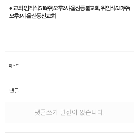
● 교외
∶
임직식
/5.10(
주
)
오후
2
시
-
울산등불교회
,
위임식
/5.17(
주
)
오후
3
시
-
울산동신교회
리스트
댓글
댓글쓰기 권한이 없습니다.