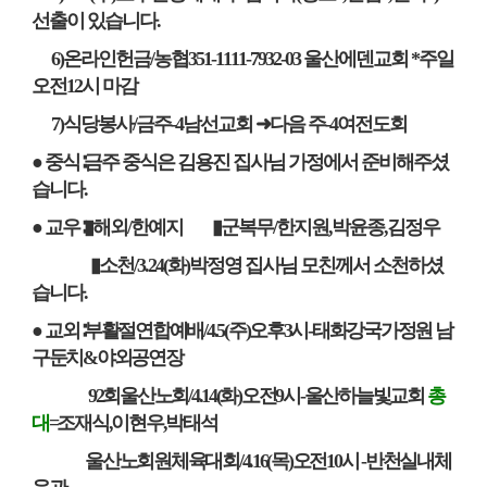
선출이 있습니다
.
6)
온라인헌금
/
농협
351-1111-7932-03
울산에덴교회
*
주일
오전
12
시 마감
7)
식당봉사
/
금주
-4
남선교회
➜
다음 주
-4
여전도회
● 중식
∶
금주 중식은 김용진 집사님 가정에서 준비해주셨
습니다
.
● 교우
∶▮
해외
/
한예지
▮
군복무
/
한지원
,
박윤종
,
김정우
▮소천
/3.24(
화
)
박정영 집사님 모친께서 소천하셨
습니다
.
● 교외
∶
부활절연합예배
/4.5(
주
)
오후
3
시
-
태화강국가정원 남
구둔치
&
야외공연장
92
회울산노회
/4.14(
화
)
오전
9
시
-
울산하늘빛교회
총
대
=
조재식
,
이현우
,
박태석
울산노회원체육대회
/4.16(
목
)
오전
10
시
-
반천실내체