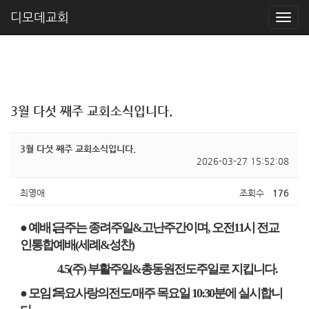
디모데교회
3월 다섯 째주 교회소식입니다.
3월 다섯 째주 교회소식입니다.
2026-03-27 15:52:08
최영애
조회수
176
● 예배
∶
금주는 종려주일
&
고난주간이며
,
오전
11
시 전교
인통합예배
(
세례
&
성찬
)
4.5(
주
)
부활주일
&
총동원전도주일로 지킵니다
.
● 모임
∶
목요사랑의전도
/
매주 목요일
10:30
분에 실시합니