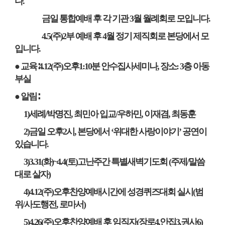
다
.
금일 통합예배 후 각 기관
3
월 월례회로 모입니다
.
4.5(
주
)2
부 예배 후
4
월 정기 제직회로 본당에서 모
입니다
.
● 교육
∶
4.12(
주
)
오후
1:10
분 안수집사세미나
,
장소
: 3
층 아동
부실
● 알림
∶
1)
세례
/
박명진
,
최민아 입교
/
우하민
,
이재겸
,
최동훈
2)
금일 오후
2
시
,
본당에서
‘
위대한 사랑이야기
’
공연이
있습니다
.
3)3.31(
화
)~4.4(
토
)
고난주간 특별새벽기도회
(
주제
/
말씀
대로 살자
)
4)4.12(
주
)
오후찬양예배시간에 성경퀴즈대회 실시
(
범
위
/
사도행전
,
로마서
)
5)4.26(
주
)
오후찬양예배 후 임직자
(
장로
4,
안집
3,
권사
6)